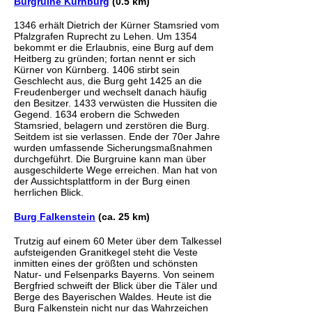
Burgruine Kürnburg
(0.5 km)
1346 erhält Dietrich der Kürner Stamsried vom
Pfalzgrafen Ruprecht zu Lehen. Um 1354
bekommt er die Erlaubnis, eine Burg auf dem
Heitberg zu gründen; fortan nennt er sich
Kürner von Kürnberg. 1406 stirbt sein
Geschlecht aus, die Burg geht 1425 an die
Freudenberger und wechselt danach häufig
den Besitzer. 1433 verwüsten die Hussiten die
Gegend. 1634 erobern die Schweden
Stamsried, belagern und zerstören die Burg.
Seitdem ist sie verlassen. Ende der 70er Jahre
wurden umfassende Sicherungsmaßnahmen
durchgeführt. Die Burgruine kann man über
ausgeschilderte Wege erreichen. Man hat von
der Aussichtsplattform in der Burg einen
herrlichen Blick.
Burg Falkenstein
(ca. 25 km)
Trutzig auf einem 60 Meter über dem Talkessel
aufsteigenden Granitkegel steht die Veste
inmitten eines der größten und schönsten
Natur- und Felsenparks Bayerns. Von seinem
Bergfried schweift der Blick über die Täler und
Berge des Bayerischen Waldes. Heute ist die
Burg Falkenstein nicht nur das Wahrzeichen