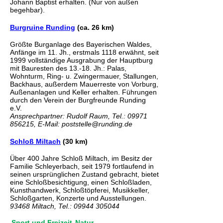
Johann Baptist erhalten. (Nur von außen
begehbar).
Burgruine Runding
(ca. 26 km)
Größte Burganlage des Bayerischen Waldes,
Anfänge im 11. Jh., erstmals 1118 erwähnt, seit
1999 vollständige Ausgrabung der Hauptburg
mit Bauresten des 13.-18. Jh.: Palas,
Wohnturm, Ring- u. Zwingermauer, Stallungen,
Backhaus, außerdem Mauerreste von Vorburg,
Außenanlagen und Keller erhalten. Führungen
durch den Verein der Burgfreunde Runding
e.V.
Ansprechpartner: Rudolf Raum, Tel.: 09971
856215, E-Mail: poststelle@runding.de
Schloß Miltach
(30 km)
Über 400 Jahre Schloß Miltach, im Besitz der
Familie Schleyerbach, seit 1979 fortlaufend in
seinen ursprünglichen Zustand gebracht, bietet
eine Schloßbesichtigung, einen Schloßladen,
Kunsthandwerk, Schloßtöpferei, Musikkeller,
Schloßgarten, Konzerte und Ausstellungen.
93468 Miltach, Tel.: 09944 305044
Sport und Freizeit
Natur