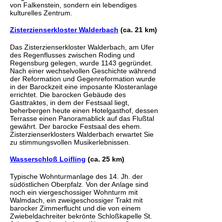
von Falkenstein, sondern ein lebendiges
kulturelles Zentrum.
Zisterzienserkloster Walderbach
(ca. 21 km)
Das Zisterzienserkloster Walderbach, am Ufer
des Regenflusses zwischen Roding und
Regensburg gelegen, wurde 1143 gegründet.
Nach einer wechselvollen Geschichte während
der Reformation und Gegenreformation wurde
in der Barockzeit eine imposante Klosteranlage
errichtet. Die barocken Gebäude des
Gasttraktes, in dem der Festsaal liegt,
beherbergen heute einen Hotelgasthof, dessen
Terrasse einen Panoramablick auf das Flußtal
gewährt. Der barocke Festsaal des ehem.
Zisterzienserklosters Walderbach erwartet Sie
zu stimmungsvollen Musikerlebnissen.
Wasserschloß Loifling
(ca. 25 km)
Typische Wohnturmanlage des 14. Jh. der
südöstlichen Oberpfalz. Von der Anlage sind
noch ein viergeschossiger Wohnturm mit
Walmdach, ein zweigeschossiger Trakt mit
barocker Zimmerflucht und die von einem
Zwiebeldachreiter bekrönte Schloßkapelle St.